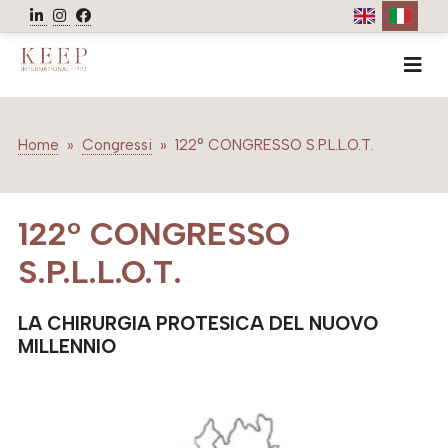
HOME
AZIENDA
Home
»
Congressi
»
122° CONGRESSO S.P.L.L.O.T.
NEWS
EVENTI
122° CONGRESSO
CONGRESSI
S.P.L.L.O.T.
WEBINAR
VIDEO
LA CHIRURGIA PROTESICA DEL NUOVO
ASSOCIAZIONI
MILLENNIO
GALLERY
CONTATTI