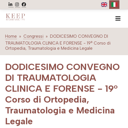
HOME
Home
»
Congressi
»
DODICESIMO CONVEGNO DI
AZIENDA
TRAUMATOLOGIA CLINICA E FORENSE - 19° Corso di
NEWS
Ortopedia, Traumatologia e Medicina Legale
EVENTI
DODICESIMO CONVEGNO
CONGRESSI
DI TRAUMATOLOGIA
WEBINAR
VIDEO
CLINICA E FORENSE - 19°
ASSOCIAZIONI
Corso di Ortopedia,
GALLERY
Traumatologia e Medicina
CONTATTI
Legale